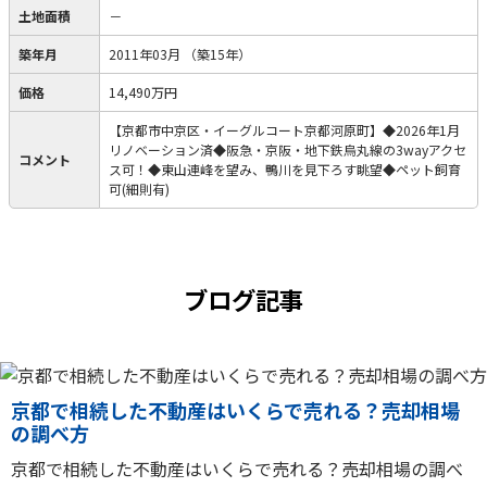
土地面積
－
築年月
2011年03月
（築15年）
価格
14,490万円
【京都市中京区・イーグルコート京都河原町】◆2026年1月
リノベーション済◆阪急・京阪・地下鉄烏丸線の3wayアクセ
コメント
ス可！◆東山連峰を望み、鴨川を見下ろす眺望◆ペット飼育
可(細則有)
ブログ記事
京都で相続した不動産はいくらで売れる？売却相場
の調べ方
京都で相続した不動産はいくらで売れる？売却相場の調べ