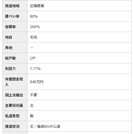
用途地域
近隣商業
建ぺい率
80%
容積率
200%
地目
宅地
角地
－
総戸数
1戸
利回り
7.77%
年間想定収
840万円
入
国土法届出
不要
主要採光面
北
私道負担
無
接道状況
北：幅員8mの公道