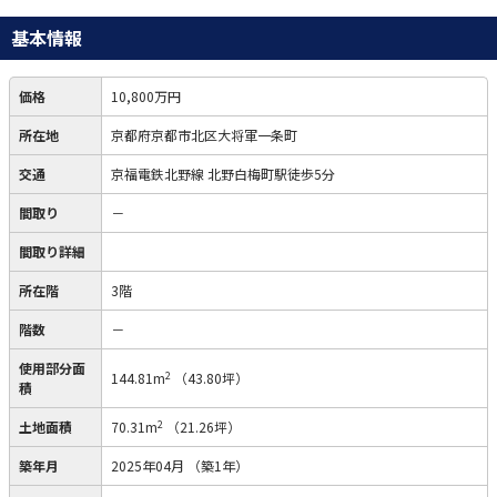
基本情報
価格
10,800万円
所在地
京都府京都市北区大将軍一条町
交通
京福電鉄北野線 北野白梅町駅徒歩5分
間取り
－
間取り詳細
所在階
3階
階数
－
使用部分面
2
144.81m
（43.80坪）
積
2
土地面積
70.31m
（21.26坪）
築年月
2025年04月
（築1年）