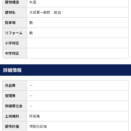
建物構造
木造
建物名
大将軍一条町 民泊
駐車場
無
リフォーム
無
小学校区
中学校区
詳細情報
共益費
－
管理費
－
修繕積立金
－
土地権利
所有権
都市計画
市街化区域