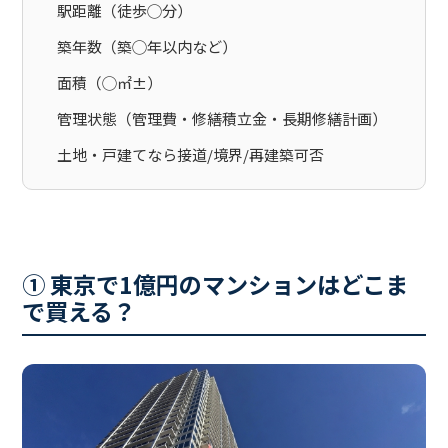
駅距離（徒歩◯分）
築年数（築◯年以内など）
面積（◯㎡±）
管理状態（管理費・修繕積立金・長期修繕計画）
土地・戸建てなら接道/境界/再建築可否
① 東京で1億円のマンションはどこま
で買える？