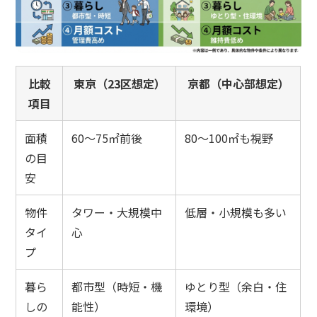
比較
東京（23区想定）
京都（中心部想定）
項目
面積
60〜75㎡前後
80〜100㎡も視野
の目
安
物件
タワー・大規模中
低層・小規模も多い
タイ
心
プ
暮ら
都市型（時短・機
ゆとり型（余白・住
しの
能性）
環境）