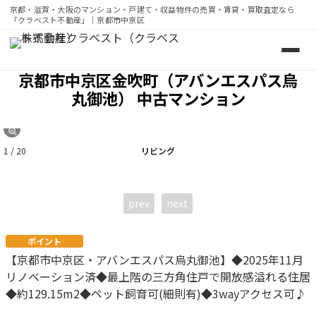
京都・滋賀・大阪のマンション・戸建て・収益物件の売買・賃貸・買取査定なら
「クラベスト不動産」｜京都市中京区
京都・滋賀・大阪のマンション・戸建て・収益物件の売買・賃
京都市中京区金吹町（アバンエスパス烏
丸御池） 中古マンション
1 / 20
リビング
prev
next
ポイント
【京都市中京区・アバンエスパス烏丸御池】◆2025年11月
リノベーション済◆最上階の三方角住戸で開放感溢れる住居
◆約129.15m2◆ペット飼育可(細則有)◆3wayアクセス可♪