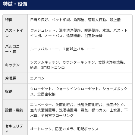
特徴・設備
特徴
日当り良好、ペット相談、角部屋、管理人日勤、最上階
バス・トイ
ウォシュレット、温水洗浄便座、暖房便座、水洗、バス・ト
レ
イレ別、オートバス、追焚機能、浴室乾燥機
バルコニ
ルーフバルコニー、２面以上バルコニー
ー・庭
システムキッチン、カウンターキッチン、食器洗浄乾燥機、
キッチン
給湯、3口以上コンロ
冷暖房
エアコン
クローゼット、ウォークインクローゼット、シューズボック
収納
ス、全居室収納
エレベーター、洗面化粧台、洗髪洗面化粧台、洗面所独立、
設備・機能
室内洗濯機置場、洗濯機置場、電気、都市ガス、上水道、下
水道、全居室フローリング
セキュリテ
オートロック、防犯カメラ、宅配ボックス
ィ