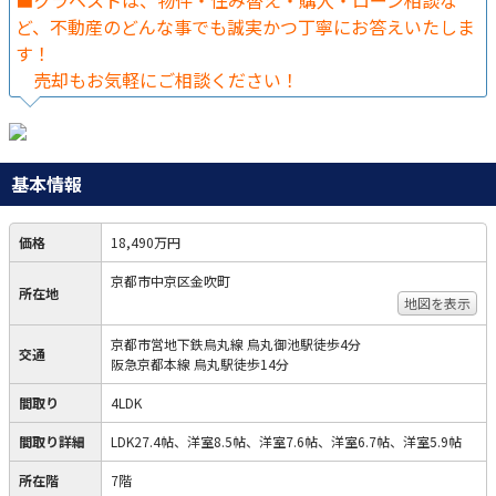
■クラベストは、物件・住み替え・購入・ローン相談な
ど、不動産のどんな事でも誠実かつ丁寧にお答えいたしま
す！
売却もお気軽にご相談ください！
基本情報
価格
18,490万円
京都市中京区金吹町
所在地
地図を表示
京都市営地下鉄烏丸線 烏丸御池駅徒歩4分
交通
阪急京都本線 烏丸駅徒歩14分
間取り
4LDK
間取り詳細
LDK27.4帖、洋室8.5帖、洋室7.6帖、洋室6.7帖、洋室5.9帖
所在階
7階