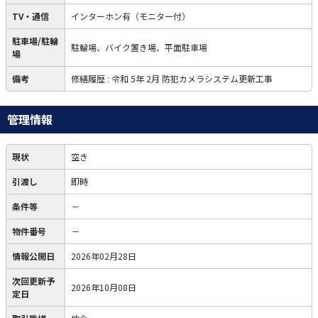
TV・通信
インターホン有（モニター付）
駐車場/駐輪
駐輪場、バイク置き場、平面駐車場
場
備考
修繕履歴 : 令和 5年 2月 防犯カメラシステム更新工事
管理情報
現状
空き
引渡し
即時
条件等
－
物件番号
－
情報公開日
2026年02月28日
次回更新予
2026年10月08日
定日