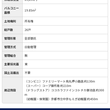
バルコニー
2
19.85m
面積
土地権利
所有権
総戸数
26戸
管理形態
全部委託
管理方式
日勤管理
管理組合
無
主要採光面
東
国土法届出
不要
（コンビニ）ファミリーマート烏丸押小路店 約130m
（スーパー）コープ御所南 約210m
周辺施設
（ドラッグストア）ココカラファインコトチカ御池店 約300
m
（幼稚園・保育園）京都市立中京もえぎ幼稚園 約450m