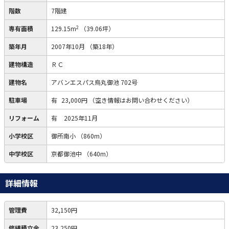
階数
7階建
2
専有面積
129.15m
（39.06坪）
築年月
2007年10月
（築18年）
建物構造
ＲＣ
建物名
アバンエスパス烏丸御池 702号
駐車場
有
23,000円
（空き情報はお問い合わせください）
リフォーム
有
2025年11月
小学校区
御所南小
（860m）
中学校区
京都御池中
（640m）
詳細情報
管理費
32,150円
修繕積立金
23,250円