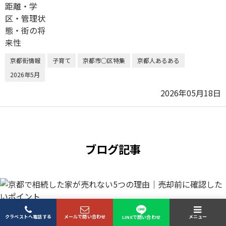
京都街情報
子育て
京都市◯区特集
京都人あるある
2026年5月
2026年05月18日
ブログ記事
京都で相続した家が売れない5つの理由｜売却前に確
クラベストへ電話する
メールで問い合わせ
メニュー
LINEで問い合わせ
認したいポイント