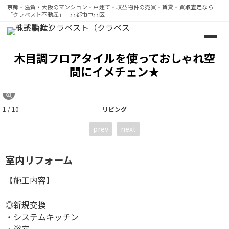
京都・滋賀・大阪のマンション・戸建て・収益物件の売買・賃貸・買取査定なら
「クラベスト不動産」｜京都市中京区
京都・滋賀・大阪のマンション・戸建て・収益物件の売買・
木目調フロアタイルを使っておしゃれ空
間にイメチェン★
1 / 10
リビング
prev
next
室内リフォーム
【施工内容】
◎新規交換
・システムキッチン