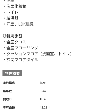
・浴室
・洗面化粧台
・トイレ
・給湯器
・洋室、LDK建具
◎新規張替
・全室クロス
・全室フローリング
・クッションフロア（洗面室、トイレ）
・玄関フロアタイル
物件概要
家族構成
単身
築年数
36年
間取り
1LDK
専有面積
42.23㎡