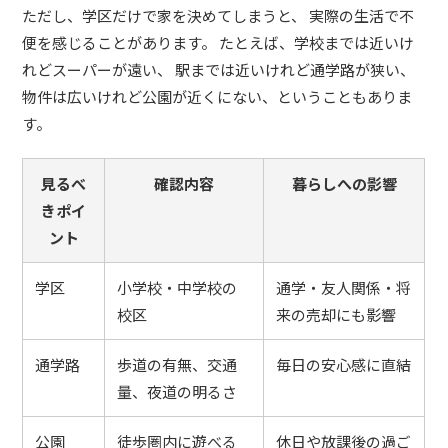
ただし、学区だけで家を決めてしまうと、 実際の生活で不
便を感じることがあります。 たとえば、学校までは近いけ
れどスーパーが遠い、 駅までは近いけれど通学路が狭い、
物件は広いけれど公園が近くにない、ということもありま
す。
見るべ
確認内容
暮らしへの影響
きポイ
ント
学区
小学校・中学校の
通学・友人関係・将
校区
来の売却にも影響
通学路
歩道の有無、交通
毎日の安心感に直結
量、夜道の明るさ
公園
徒歩圏内に遊べる
休日や放課後の過ご