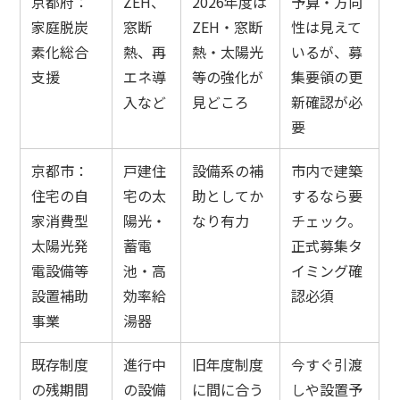
京都府：
ZEH、
2026年度は
予算・方向
家庭脱炭
窓断
ZEH・窓断
性は見えて
素化総合
熱、再
熱・太陽光
いるが、募
支援
エネ導
等の強化が
集要領の更
入など
見どころ
新確認が必
要
京都市：
戸建住
設備系の補
市内で建築
住宅の自
宅の太
助としてか
するなら要
家消費型
陽光・
なり有力
チェック。
太陽光発
蓄電
正式募集タ
電設備等
池・高
イミング確
設置補助
効率給
認必須
事業
湯器
既存制度
進行中
旧年度制度
今すぐ引渡
の残期間
の設備
に間に合う
しや設置予