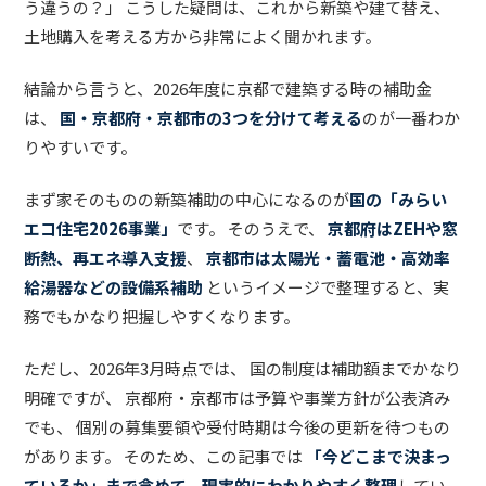
う違うの？」 こうした疑問は、これから新築や建て替え、
土地購入を考える方から非常によく聞かれます。
結論から言うと、2026年度に京都で建築する時の補助金
は、
国・京都府・京都市の3つを分けて考える
のが一番わか
りやすいです。
まず家そのものの新築補助の中心になるのが
国の「みらい
エコ住宅2026事業」
です。 そのうえで、
京都府はZEHや窓
断熱、再エネ導入支援
、
京都市は太陽光・蓄電池・高効率
給湯器などの設備系補助
というイメージで整理すると、実
務でもかなり把握しやすくなります。
ただし、2026年3月時点では、 国の制度は補助額までかなり
明確ですが、 京都府・京都市は予算や事業方針が公表済み
でも、 個別の募集要領や受付時期は今後の更新を待つもの
があります。 そのため、この記事では
「今どこまで決まっ
ているか」まで含めて、現実的にわかりやすく整理
してい