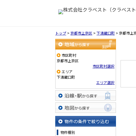
トップ
>
京都市上京区
>
下清蔵口町
>
京都市上
地域から探す
市区町村
京都市上京区
市区町村選択
エリア
下清蔵口町
エリア選択
沿線・駅から探す
地図から探す
物件の条件で絞り込む
物件種別