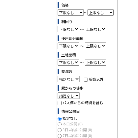
価格
～
利回り
～
使用部分面積
～
土地面積
～
築年数
新築以外
駅からの徒歩
バス停からの時間を含む
情報公開日
指定なし
本日公開
(0)
3日以内に公開
(0)
7日以内に公開
(0)