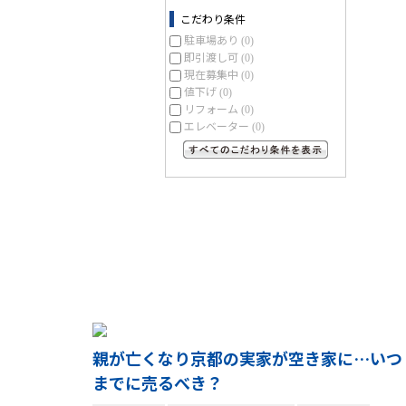
こだわり条件
駐車場あり
(0)
即引渡し可
(0)
現在募集中
(0)
値下げ
(0)
リフォーム
(0)
エレベーター
(0)
すべてのこだわり条件を見る
親が亡くなり京都の実家が空き家に…いつ
までに売るべき？