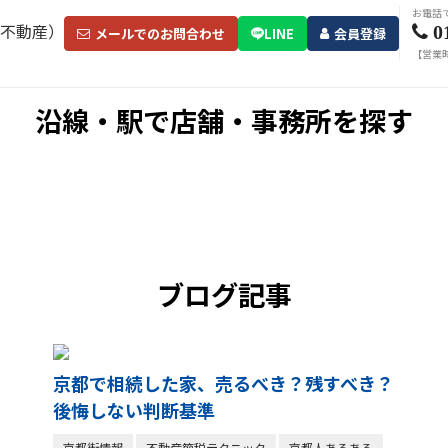
お電話
0
メールでのお問合わせ
LINE
会員登録
【営業時
沿線・駅で店舗・事務所を探す
ブログ記事
京都で相続した家、売るべき？残すべき？
後悔しない判断基準
京都街情報
不動産節税テクニック
京都人あるある