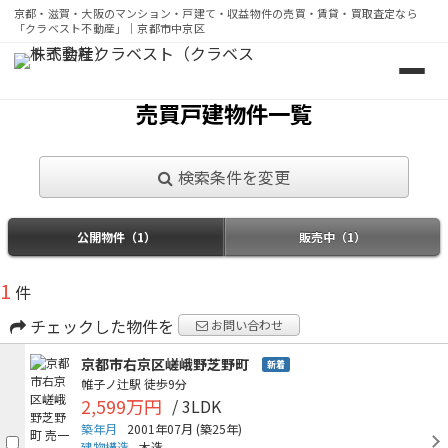
京都・滋賀・大阪のマンション・戸建て・収益物件の売買・賃貸・買取査定なら
「クラベスト不動産」｜京都市中京区
京都・滋賀・大阪のマンション・戸建て・収益物件の売買・
売買戸建物件一覧
検索条件を変更
公開物件（1）
販売中（1）
1
件
チェックした物件を
お問い合わせ
京都市右京区嵯峨野芝野町
新着
帷子ノ辻駅
徒歩9分
2,599万円
/ 3LDK
築年月
2001年07月
(築25年)
建物構造
木造