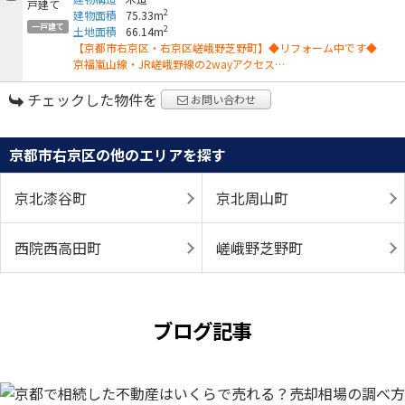
2
建物面積
75.33m
一戸建て
2
土地面積
66.14m
【京都市右京区・右京区嵯峨野芝野町】◆リフォーム中です◆
京福嵐山線・JR嵯峨野線の2wayアクセス…
チェックした物件を
お問い合わせ
京都市右京区の他のエリアを探す
京北漆谷町
京北周山町
西院西高田町
嵯峨野芝野町
ブログ記事