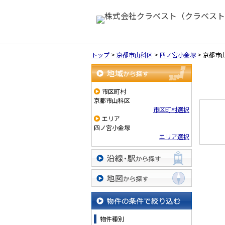
トップ
>
京都市山科区
>
四ノ宮小金塚
>
京都市
地域から探す
市区町村
京都市山科区
市区町村選択
エリア
四ノ宮小金塚
エリア選択
沿線・駅から探す
地図から探す
物件の条件で絞り込む
物件種別