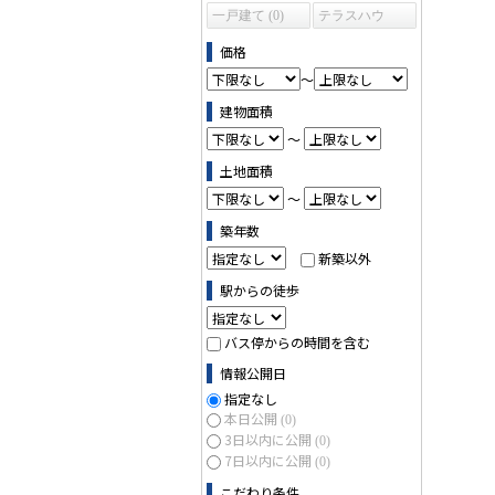
一戸建て (0)
テラスハウ
ス (0)
価格
～
建物面積
～
土地面積
～
築年数
新築以外
駅からの徒歩
バス停からの時間を含む
情報公開日
指定なし
本日公開
(0)
3日以内に公開
(0)
7日以内に公開
(0)
こだわり条件