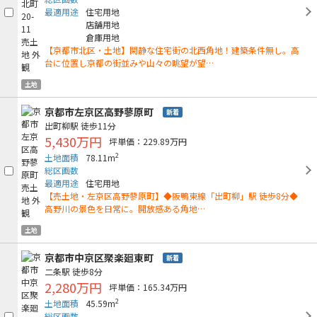
最適用途
住宅用地
店舗用地
倉庫用地
【京都市北区・土地】閑静な住宅街の北西角地！建築条件無し。高
台に位置し京都の街並みや山々の眺望が望…
土地
京都市左京区高野蓼原町
新着
出町柳駅
徒歩11分
5,430万円
坪単価：229.89万円
2
土地面積
78.11m
総区画数
最適用途
住宅用地
【売土地・左京区高野蓼原町】◆阪鴨東線「出町柳」駅 徒歩8分◆
高野川の景色を日常に。開放感ある角地…
土地
京都市中京区聚楽廻東町
新着
二条駅
徒歩8分
2,280万円
坪単価：165.34万円
2
土地面積
45.59m
総区画数