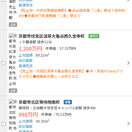
最適用途
【売土地・中京区聚楽廻東町】◆JR山陰本線「二条」駅まで徒歩約
8分◆京都地下鉄東西線「二条」駅まで…
土地
京都市伏見区深草大亀谷西久宝寺町
値下げ
ＪＲ藤森駅
徒歩11分
1,200万円
坪単価：57.33万円
2
土地面積
69.21m
総区画数
最適用途
【売土地・伏見区深草大亀谷西久宝寺町】◆JR・京阪の2wayアク
セス可♪◆建築条件無し・お好きな工…
土地
京都市北区等持院南町
新着
等持院・立命館大学衣笠キャンパス前駅
徒歩4分
998万円
坪単価：76.13万円
2
土地面積
43.35m
総区画数
最適用途