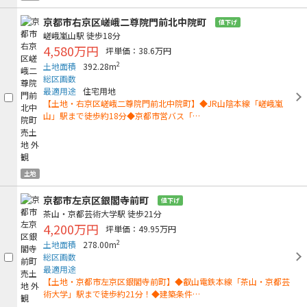
京都市右京区嵯峨二尊院門前北中院町
値下げ
嵯峨嵐山駅
徒歩18分
4,580万円
坪単価：38.6万円
2
土地面積
392.28m
総区画数
最適用途
住宅用地
【土地・右京区嵯峨二尊院門前北中院町】◆JR山陰本線「嵯峨嵐
山」駅まで徒歩約18分◆京都市営バス「…
土地
京都市左京区銀閣寺前町
値下げ
茶山・京都芸術大学駅
徒歩21分
4,200万円
坪単価：49.95万円
2
土地面積
278.00m
総区画数
最適用途
【土地・京都市左京区銀閣寺前町】◆叡山電鉄本線「茶山・京都芸
術大学」駅まで徒歩約21分！◆建築条件…