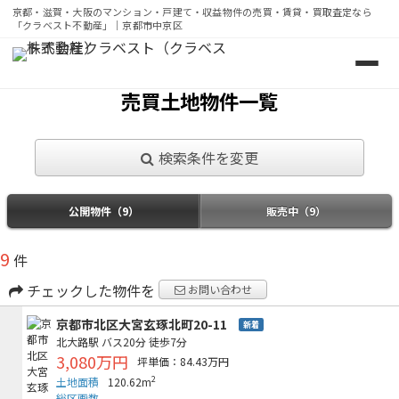
京都・滋賀・大阪のマンション・戸建て・収益物件の売買・賃貸・買取査定なら
「クラベスト不動産」｜京都市中京区
京都・滋賀・大阪のマンション・戸建て・収益物件の売買・
売買土地物件一覧
検索条件を変更
公開物件（9）
販売中（9）
9
件
チェックした物件を
お問い合わせ
京都市北区大宮玄琢北町20-11
新着
北大路駅
バス20分
徒歩7分
3,080万円
坪単価：84.43万円
2
土地面積
120.62m
総区画数