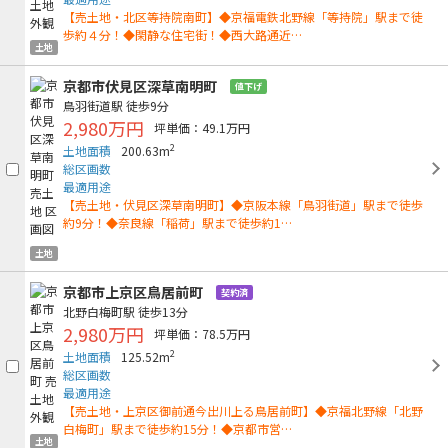
【売土地・北区等持院南町】◆京福電鉄北野線「等持院」駅まで徒
歩約４分！◆閑静な住宅街！◆西大路通近…
土地
京都市伏見区深草南明町
値下げ
鳥羽街道駅
徒歩9分
2,980万円
坪単価：49.1万円
2
土地面積
200.63m
総区画数
最適用途
【売土地・伏見区深草南明町】◆京阪本線「鳥羽街道」駅まで徒歩
約9分！◆奈良線「稲荷」駅まで徒歩約1…
土地
京都市上京区鳥居前町
契約済
北野白梅町駅
徒歩13分
2,980万円
坪単価：78.5万円
2
土地面積
125.52m
総区画数
最適用途
【売土地・上京区御前通今出川上る鳥居前町】◆京福北野線「北野
白梅町」駅まで徒歩約15分！◆京都市営…
土地