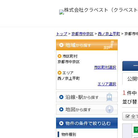
トップ
>
京都市中京区
>
西ノ京上平町
>
京都市
地域から探す
市区町村
京都市中京区
市区町村選択
エリア
一覧で
公開
西ノ京上平町
エリア選択
1
件中
並び替
沿線・駅から探す
全
地図から探す
物件の条件で絞り込む
物件種別
売