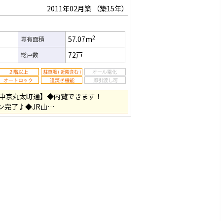
2011年02月築
（築15年）
2
57.07m
専有面積
72戸
総戸数
中京丸太町通】◆内覧できます！
ョン完了♪◆JR山…