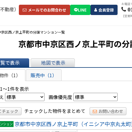
お電話
0
メールでのお問合わせ
LINE
会員登録
【営業時
中京区西ノ京上平町の分譲マンション一覧
京都市中京区西ノ京上平町の分
表示
地図で表示
物件（1）
販売中（1）
 1～1件を表示
え
画像優先度
チェックした物件をまとめて
てチェック
お問い合わせ
京都市中京区西ノ京上平町（イニシア中京丸太町
マンシ