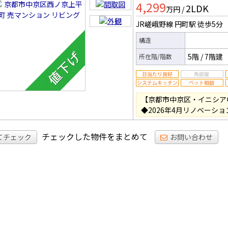
4,299
2LDK
ン
万円
/
JR嵯峨野線 円町駅
徒歩5分
構造
5階
/
7階建
所在階/階数
【京都市中京区・イニシア
◆2026年4月リノベーシ
チェックした物件をまとめて
てチェック
お問い合わせ