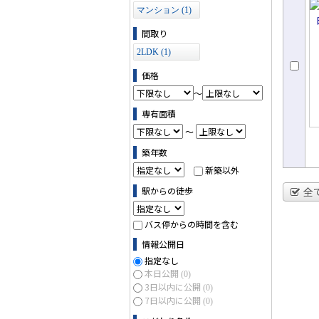
ョ
マンション (1)
間取り
2LDK (1)
価格
～
専有面積
～
築年数
新築以外
駅からの徒歩
全
バス停からの時間を含む
情報公開日
指定なし
本日公開
(0)
3日以内に公開
(0)
7日以内に公開
(0)