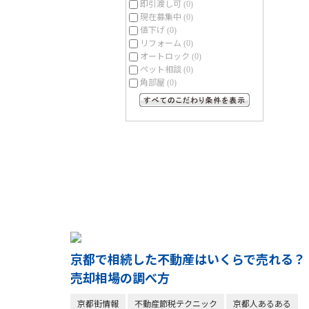
即引渡し可
(0)
現在募集中
(0)
値下げ
(0)
リフォーム
(0)
オートロック
(0)
ペット相談
(0)
角部屋
(0)
すべてのこだわり条件を見る
京都で相続した不動産はいくらで売れる？
売却相場の調べ方
京都街情報
不動産節税テクニック
京都人あるある