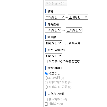
マンション (0)
価格
～
専有面積
～
築年数
新築以外
駅からの徒歩
バス停からの時間を含む
情報公開日
指定なし
本日公開
(0)
3日以内に公開
(0)
7日以内に公開
(0)
こだわり条件
駐車場あり
(0)
2階以上
(0)