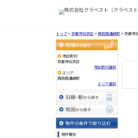
トップ
>
京都市右京区
>
西院西溝崎町
>
京都市
地域から探す
市区町村
京都市右京区
市区町村選択
エリア
西院西溝崎町
エリア選択
沿線・駅から探す
地図から探す
物件の条件で絞り込む
物件種別