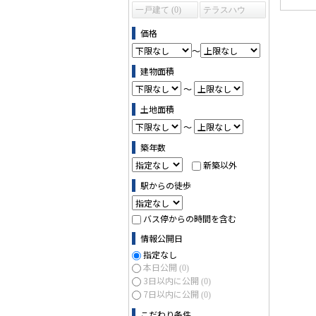
一戸建て (0)
テラスハウ
ス (0)
価格
～
建物面積
～
土地面積
～
築年数
新築以外
駅からの徒歩
バス停からの時間を含む
情報公開日
指定なし
本日公開
(0)
3日以内に公開
(0)
7日以内に公開
(0)
こだわり条件