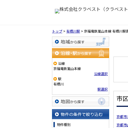
トップ
>
有栖川駅
>
京福電鉄嵐山本線 有栖川駅
地域から探す
沿線・駅から探す
沿線
京福電鉄嵐山本線
沿線選択
駅
有栖川
駅選択
市
地図から探す
京都市
物件の条件で絞り込む
物件種別
京都市