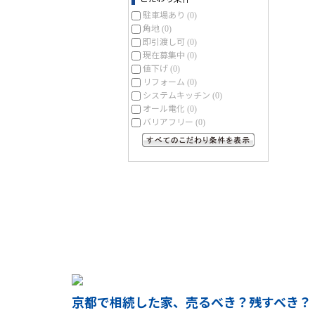
駐車場あり
(0)
角地
(0)
即引渡し可
(0)
現在募集中
(0)
値下げ
(0)
リフォーム
(0)
システムキッチン
(0)
オール電化
(0)
バリアフリー
(0)
すべてのこだわり条件を見る
京都で相続した家、売るべき？残すべき？