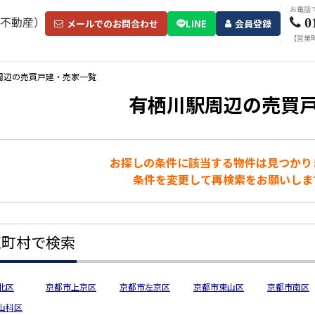
お電話
0
メールでのお問合わせ
LINE
会員登録
【営業時
周辺の売買戸建・売家一覧
有栖川駅周辺の売買
お探しの条件に該当する物件は見つかり
条件を変更して再検索をお願いしま
区町村で検索
北区
京都市上京区
京都市左京区
京都市東山区
京都市南区
山科区