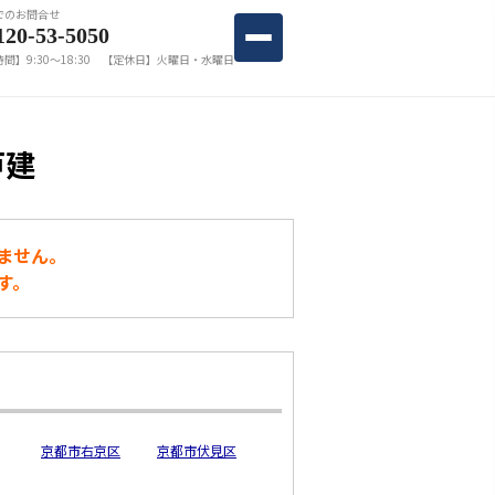
でのお問合せ
120-53-5050
間】9:30〜18:30 【定休日】火曜日・水曜日
戸建
ません。
す。
京都市右京区
京都市伏見区