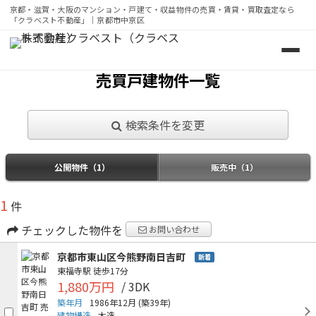
京都・滋賀・大阪のマンション・戸建て・収益物件の売買・賃貸・買取査定なら
「クラベスト不動産」｜京都市中京区
京都・滋賀・大阪のマンション・戸建て・収益物件の売買・
売買戸建物件一覧
検索条件を変更
公開物件（1）
販売中（1）
1
件
チェックした物件を
お問い合わせ
京都市東山区今熊野南日吉町
新着
東福寺駅
徒歩17分
1,880万円
/ 3DK
築年月
1986年12月
(築39年)
建物構造
木造