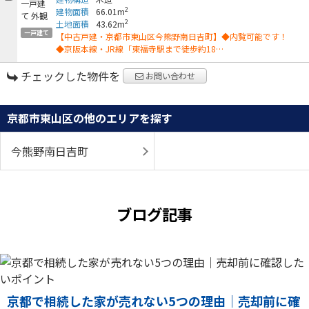
2
建物面積
66.01m
2
土地面積
43.62m
一戸建て
【中古戸建・京都市東山区今熊野南日吉町】◆内覧可能です！
◆京阪本線・JR線「東福寺駅まで徒歩約18…
チェックした物件を
お問い合わせ
京都市東山区の他のエリアを探す
今熊野南日吉町
ブログ記事
京都で相続した家が売れない5つの理由｜売却前に確