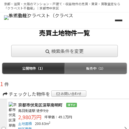
京都・滋賀・大阪のマンション・戸建て・収益物件の売買・賃貸・買取査定なら
「クラベスト不動産」｜京都市中京区
京都・滋賀・大阪のマンション・戸建て・収益物件の売買・
売買土地物件一覧
検索条件を変更
公開物件（1）
販売中（1）
1
件
チェックした物件を
お問い合わせ
京都市伏見区深草南明町
値下げ
鳥羽街道駅
徒歩9分
2,980万円
坪単価：49.1万円
2
土地面積
200.63m
総区画数