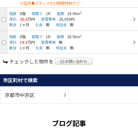
け住宅◆スタッフが24時間体制でご…
2
階数
8階
間取り
1R
面積
28.96m
賃料
20.0
万円
管理費等
28,000円
敷金
1ヶ月
礼金
無
保証金
無
2
階数
8階
間取り
1R
面積
28.96m
賃料
19.5
万円
管理費等
無
敷金
1ヶ月
礼金
無
保証金
無
チェックした物件を
お問い合わせ
市区町村で検索
京都市中京区
ブログ記事