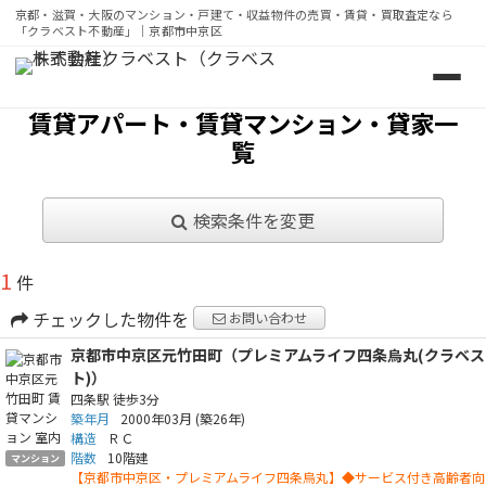
京都・滋賀・大阪のマンション・戸建て・収益物件の売買・賃貸・買取査定なら
「クラベスト不動産」｜京都市中京区
京都・滋賀・大阪のマンション・戸建て・収益物件の売買・
賃貸アパート・賃貸マンション・貸家一
覧
検索条件を変更
1
件
チェックした物件を
お問い合わせ
京都市中京区元竹田町（プレミアムライフ四条烏丸(クラベス
ト)）
四条駅
徒歩3分
築年月
2000年03月
(築26年)
構造
ＲＣ
階数
10階建
マンション
【京都市中京区・プレミアムライフ四条烏丸】◆サービス付き高齢者向