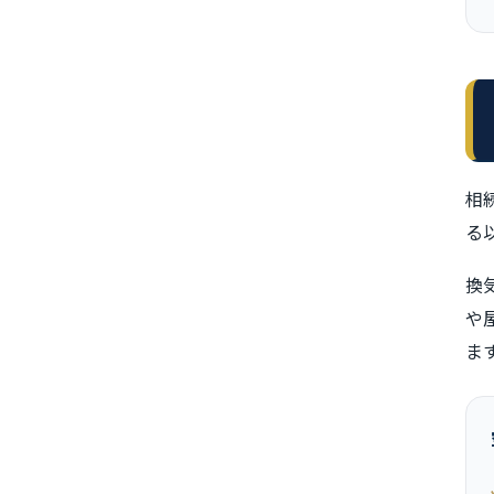
相
る
換
や
ま