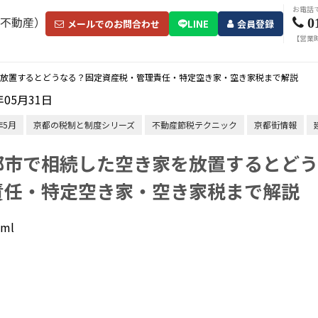
お電話
0
メールでのお問合わせ
LINE
会員登録
【営業時
を放置するとどうなる？固定資産税・管理責任・特定空き家・空き家税まで解説
年05月31日
年5月
京都の税制と制度シリーズ
不動産節税テクニック
京都街情報
都市で相続した空き家を放置するとどう
責任・特定空き家・空き家税まで解説
tml