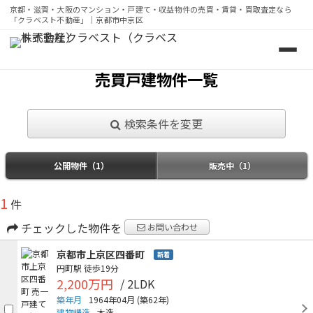
京都・滋賀・大阪のマンション・戸建て・収益物件の売買・賃貸・買取査定なら
「クラベスト不動産」｜京都市中京区
京都・滋賀・大阪のマンション・戸建て・収益物件の売買・
売買戸建物件一覧
検索条件を変更
公開物件（1）
販売中（1）
1
件
チェックした物件を
お問い合わせ
京都市上京区四番町
新着
円町駅
徒歩19分
2,200万円
/ 2LDK
築年月
1964年04月
(築62年)
建物構造
木造