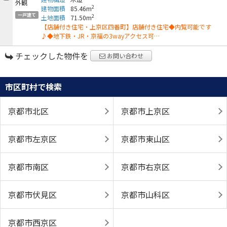
2
建物面積
85.46m
一戸建て
2
土地面積
71.50m
【店舗付き住宅・上京区四番町】店舗付き住宅◆内覧可能です
♪◆地下鉄・JR・京福の3wayアクセス可…
チェックした物件を
お問い合わせ
市区町村で検索
京都市北区
京都市上京区
京都市左京区
京都市東山区
京都市南区
京都市右京区
京都市伏見区
京都市山科区
京都市西京区