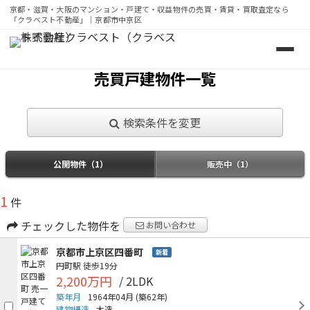
京都・滋賀・大阪のマンション・戸建て・収益物件の売買・賃貸・買取査定なら
「クラベスト不動産」｜京都市中京区
京都・滋賀・大阪のマンション・戸建て・収益物件の売買・
売買戸建物件一覧
検索条件を変更
公開物件（1）
販売中（1）
1
件
チェックした物件を
お問い合わせ
京都市上京区四番町
新着
円町駅
徒歩19分
2,200万円
/ 2LDK
築年月
1964年04月
(築62年)
建物構造
木造