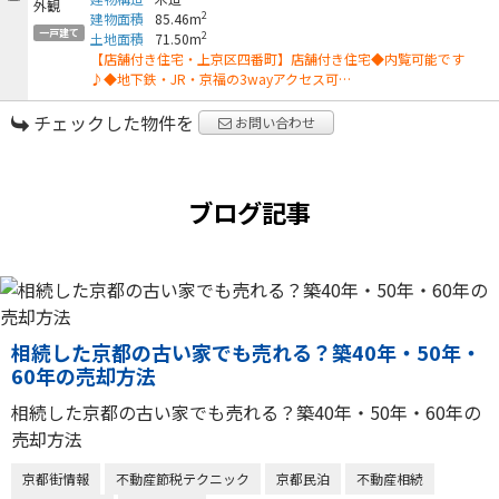
2
建物面積
85.46m
一戸建て
2
土地面積
71.50m
【店舗付き住宅・上京区四番町】店舗付き住宅◆内覧可能です
♪◆地下鉄・JR・京福の3wayアクセス可…
チェックした物件を
お問い合わせ
ブログ記事
相続した京都の古い家でも売れる？築40年・50年・
60年の売却方法
相続した京都の古い家でも売れる？築40年・50年・60年の
売却方法
京都街情報
不動産節税テクニック
京都民泊
不動産相続