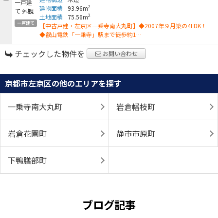
2
建物面積
93.96m
2
土地面積
75.56m
一戸建て
【中古戸建・左京区一乗寺南大丸町】◆2007年９月築の4LDK！
◆叡山電鉄「一乗寺」駅まで徒歩約1…
チェックした物件を
お問い合わせ
京都市左京区の他のエリアを探す
一乗寺南大丸町
岩倉幡枝町
岩倉花園町
静市市原町
下鴨膳部町
ブログ記事