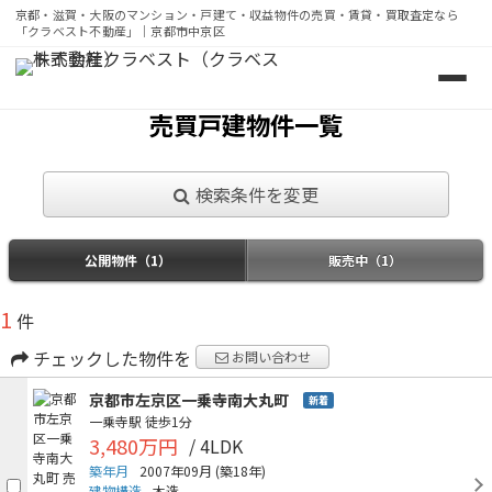
京都・滋賀・大阪のマンション・戸建て・収益物件の売買・賃貸・買取査定なら
「クラベスト不動産」｜京都市中京区
京都・滋賀・大阪のマンション・戸建て・収益物件の売買・
売買戸建物件一覧
検索条件を変更
公開物件（1）
販売中（1）
1
件
チェックした物件を
お問い合わせ
京都市左京区一乗寺南大丸町
新着
一乗寺駅
徒歩1分
3,480万円
/ 4LDK
築年月
2007年09月
(築18年)
建物構造
木造