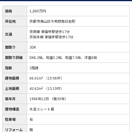
価格
1,880万円
所在地
京都市東山区今熊野南日吉町
奈良線 東福寺駅徒歩17分
交通
京阪本線 東福寺駅徒歩17分
間取り
3DK
間取り詳細
DK6.2帖、和室5.2帖、和室7.5帖、洋室6帖
階数
2階建
2
建物面積
66.01m
（19.96坪）
2
土地面積
43.62m
（13.19坪）
築年月
1986年12月
（築39年）
建物構造
木造スレート葺
駐車場
有
リフォーム
無