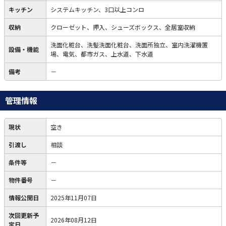
キッチン
システムキッチン、3口以上コンロ
収納
クローゼット、押入、シューズボックス、全居室収納
洗面化粧台、洗髪洗面化粧台、洗面所独立、室内洗濯機置
設備・機能
場、電気、都市ガス、上水道、下水道
備考
－
管理情報
現状
空き
引渡し
相談
条件等
－
物件番号
－
情報公開日
2025年11月07日
次回更新予
2026年08月12日
定日