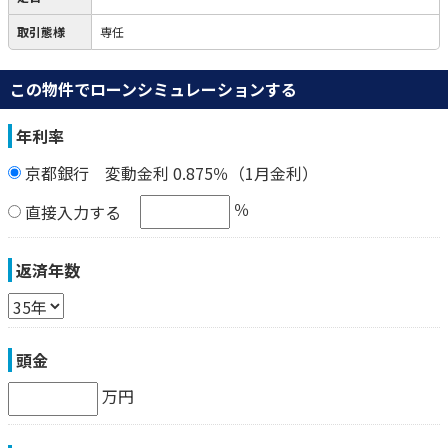
取引態様
専任
この物件でローンシミュレーションする
年利率
京都銀行 変動金利 0.875％（1月金利）
％
直接入力する
返済年数
頭金
万円