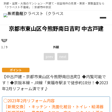
京都・滋賀・大阪のマンション・戸建て・収益物件の売買・賃貸・買取査定なら
「クラベスト不動産」｜京都市中京区
京都・滋賀・大阪のマンション・戸建て・収益物件の売買・賃
京都市東山区今熊野南日吉町 中古戸建
1 / 9
外観
prev
next
ポイント
【中古戸建・京都市東山区今熊野南日吉町】◆内覧可能で
す！◆京阪本線・JR線「東福寺駅まで徒歩約18分！◆2023
年2月リフォーム済です♪
◯2023年2月リフォーム内容
［新規交換］・キッチン・洗面化粧台・トイレ・給湯器