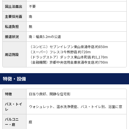
国土法届出
不要
主要採光面
南
私道負担
無
接道状況
南：幅員5.2mの公道
（コンビニ）セブンイレブン東山泉涌寺店 約850m
（スーパー）フレスコ今熊野店 約720m
周辺施設
（ドラッグストア）ダックス東山本町店 約1,170m
（金融機関）京都中央信用金庫泉涌寺支店 約790m
特徴・設備
特徴
日当り良好、閑静な住宅街
バス・トイ
ウォシュレット、温水洗浄便座、バス・トイレ別、浴室に窓
レ
バルコニ
庭
ー・庭