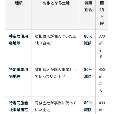
種類
対象となる土地
減額
面
割合
積
上
限
特定居住用
被相続人が住んでいた土
80％
330
宅地等
地（自宅）
減額
㎡
ま
で
特定事業用
被相続人が個人事業とし
80％
400
宅地等
て使っていた土地
減額
㎡
ま
で
特定同族会
同族会社が事業に使って
80％
400
社事業用宅
いた土地
減額
㎡