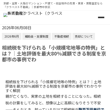
京都・滋賀・大阪のマンション・戸建て・収益物件の売買・賃貸・買取査定なら
「クラベスト不動産」｜京都市中京区
京都・滋賀・大阪のマンション・戸建て・収益物件の売買・
2026年06月08日
2026年6月
補助金・支援制度
不動産相続
売却について
相続税を下げられる「小規模宅地等の特例」と
は？｜土地評価を最大80％減額できる制度を京
都市の事例でわ
相続税を下げられる「小規模宅地等の特例」とは？｜土地
評価を最大80％減額できる制度を京都市の事例でわかりや
すく解説
親が亡くなり、実家の土地を相続することになった。相続
税の計算をしてみると、想像以上に高額になりそうで不安
——そんなとき、知っているだけで相続税が
数百万円単位で